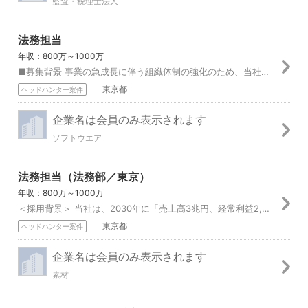
監査・税理士法人
法務担当
年収：800万～1000万
■募集背景 事業の急成長に伴う組織体制の強化のため、当社の中核的な戦略部門として、当社の国内外の事業展開とガバナンスを支える法務業務全般に携わっていただく担当...
東京都
ヘッドハンター案件
企業名は会員のみ表示されます
ソフトウエア
法務担当（法務部／東京）
年収：800万～1000万
＜採用背景＞ 当社は、2030年に「売上高3兆円、経常利益2,000億円」というありたい姿を掲げ、事業ポートフォリオの変革と成長を追求しています。これに伴い、...
東京都
ヘッドハンター案件
企業名は会員のみ表示されます
素材