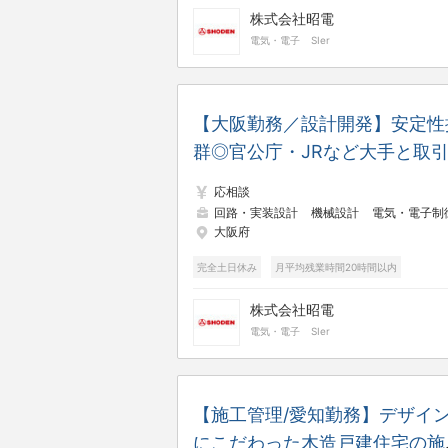
株式会社昭電
電気・電子
SIer
【大阪勤務／設計開発】安定性
群◎官公庁・JRなど大手と取
◎年休125日／土日祝休み／残
応相談
少なめ
回路・実装設計
機械設計
電気・電子制御設
大阪府
完全土日休み
月平均残業時間20時間以内
株式会社昭電
電気・電子
SIer
【施工管理/愛知勤務】デザイ
にこだわった木造戸建住宅の施