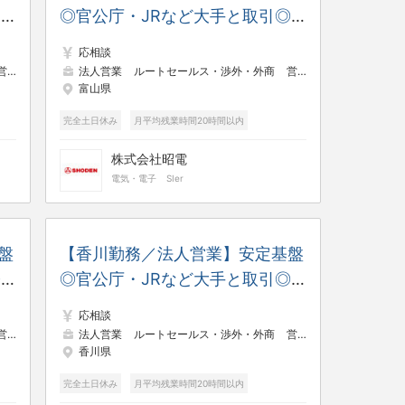
引
◎官公庁・JRなど大手と取引◎
業
年休125日／土日祝休み／残業少
応相談
なめ
援・プリセールス
法人営業
ルートセールス・渉外・外商
営業支援・プリセールス
富山県
完全土日休み
月平均残業時間20時間以内
株式会社昭電
電気・電子
SIer
盤
【香川勤務／法人営業】安定基盤
◎
◎官公庁・JRなど大手と取引◎
少
年休125日／土日祝休み／残業少
応相談
なめ
援・プリセールス
法人営業
ルートセールス・渉外・外商
営業支援・プリセールス
香川県
完全土日休み
月平均残業時間20時間以内