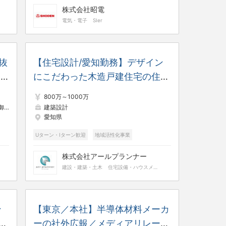
株式会社昭電
電気・電子
SIer
抜
【住宅設計/愛知勤務】デザイン
引
にこだわった木造戸建住宅の住宅
業
設計〈完全週休2日/東証グロース
800万～1000万
上場/DX推進企業〉20～40代が
計
建築設計
愛知県
活躍する急成長の住宅メーカー
Uターン・Iターン歓迎
地域活性化事業
株式会社アールプランナー
建設・建築・土木
住宅設備・ハウスメーカー
ン
【東京／本社】半導体材料メーカ
工
ーの社外広報／メディアリレーシ