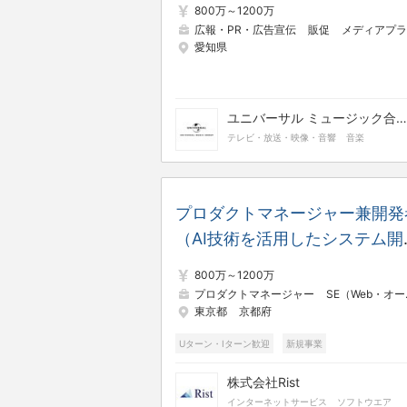
800万～1200万
広報・PR・広告宣伝
販促
メディアプランナー
愛知県
ユニバーサル ミュージック合同会社
テレビ・放送・映像・音響
音楽
プロダクトマネージャー兼開発
（AI技術を活用したシステム開
発） / 年休132日・リモート可
800万～1200万
フレックス / Kaggle
プロダクトマネージャー
SE（Web・オープン系）
東京都
京都府
Grandmaster複数名在籍の京
グループAIソリューション企業
Uターン・Iターン歓迎
新規事業
マネジメント業務なし
完全土日休み
株式会社Rist
フレックスタイム
月平均残業時間20時間以内
インターネットサービス
ソフトウエア