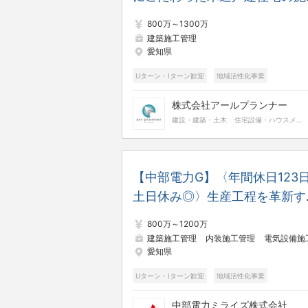
管理〈完全週休2日/東証グロー
800万～1300万
上場/DX推進企業〉20～40代
建築施工管理
愛知県
活躍する急成長の住宅メーカー
Uターン・Iターン歓迎
地域活性化事業
株式会社アールプランナー
建設・建築・土木
住宅設備・ハウスメーカー
【中部電力G】〈年間休日123日
土日休み◎〉生産工程を革新す
設備の開発・設計および施工管
800万～1200万
建築施工管理
内装施工管理
電気設備施工管
愛知県
Uターン・Iターン歓迎
地域活性化事業
完全土日休み
フレックスタイム
中部電力ミライズ株式会社