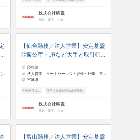
株式会社昭電
電気・電子
SIer
定
【仙台勤務／法人営業】安定基盤
と
◎官公庁・JRなど大手と取引◎
休
年休125日／土日祝休み／残業少
応相談
な
なめ
）
法人営業
ネットワークエンジニア
ルートセールス・渉外・外商
営業支援・プリセールス
宮城県
完全土日休み
月平均残業時間20時間以内
株式会社昭電
電気・電子
SIer
基
【富山勤務／法人営業】安定基盤