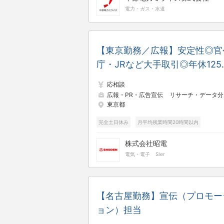
電力・ガス・水道
【東京勤務／広報】安定性◎官
庁・JRなど大手取引◎年休125
日・土日祝休み／残業少なめ
応相談
広報・PR・広告宣伝
リサーチ・データ分析
東京都
完全土日休み
月平均残業時間20時間以内
株式会社昭電
電気・電子
SIer
【名古屋勤務】宣伝（プロモー
ョン）担当