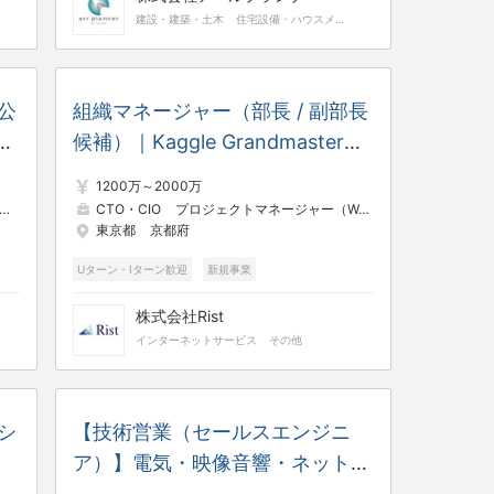
建設・建築・土木
住宅設備・ハウスメーカー
公
組織マネージャー（部長 / 副部長
候補）｜Kaggle Grandmaster複
数名在籍の京セラグループAIソリ
1200万～2000万
ューション企業
販促
CTO・CIO
プロジェクトマネージャー（Web・オープン系）
プ
東京都
京都府
Uターン・Iターン歓迎
新規事業
管理職・マネージャー
完全土日休み
株式会社Rist
フレックスタイム
インターネットサービス
その他
シ
【技術営業（セールスエンジニ
ア）】電気・映像音響・ネットワ
ークの知見を活かすテクニカル提