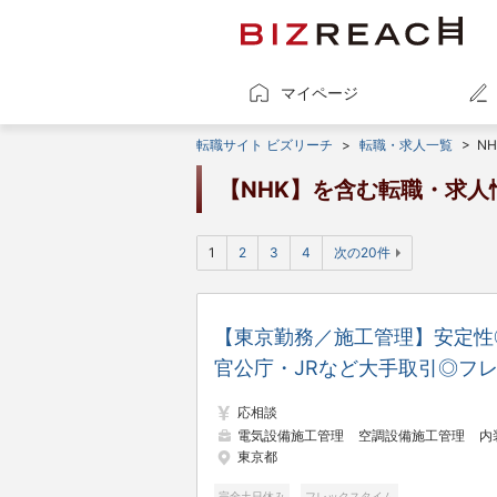
マイページ
転職サイト ビズリーチ
>
転職・求人一覧
>
NH
【NHK】を含む転職・求人
1
2
3
4
次の20件
【東京勤務／施工管理】安定性
官公庁・JRなど大手取引◎フ
ックス／年休125日／土日祝休
応相談
／残業少なめ
電気設備施工管理
空調設備施工管理
内装施工
東京都
完全土日休み
フレックスタイム