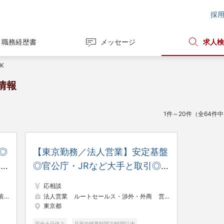
採
職務経歴書
メッセージ
求人検
K
情報
1件～20件（全64件
◎
【東京勤務／法人営業】安定基盤
レ
◎官公庁・JRなど大手と取引◎
み
年休125日／土日祝休み／残業少
応相談
なめ
管理
法人営業
ルートセールス・渉外・外商
営業支援・プリセールス
東京都
完全土日休み
月平均残業時間20時間以内