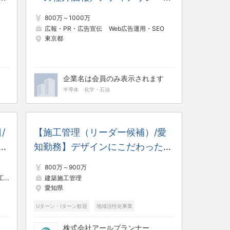
ス
ョン_26028SO
800万～1000万
が
広報・PR・広告宣伝
Web広告運用・SEO
東京都
企業名は会員のみ表示されます
半導体
化学・石油
/
【施工管理（リーダー候補）/愛
る
知勤務】デザインにこだわった木
理
造戸建住宅の施工管理〈完全週休
800万～900万
2日/東証グロース上場/DX推進企
理
建築施工管理
愛知県
業〉20～40代が活躍する急成長
の住宅メーカー
Uターン・Iターン歓迎
地域活性化事業
株式会社アールプランナー