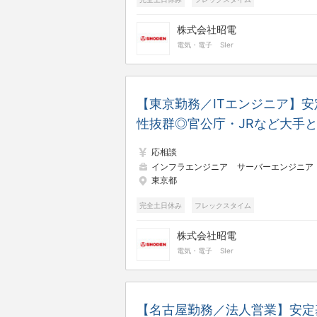
月平均残業時間20時間以内
株式会社昭電
電気・電子
SIer
【東京勤務／ITエンジニア】安
性抜群◎官公庁・JRなど大手
の取引多数◎フレックス／年間
応相談
日125日／土日祝休み／残業少
インフラエンジニア
サーバーエンジニア（構築・運用
東京都
め
完全土日休み
フレックスタイム
月平均残業時間20時間以内
株式会社昭電
電気・電子
SIer
【名古屋勤務／法人営業】安定