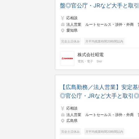
盤◎官公庁・JRなど大手と取
◎年休125日／土日祝休み／残
応相談
少なめ
法人営業
ルートセールス・渉外・外商
営業支
愛知県
完全土日休み
月平均残業時間20時間以内
株式会社昭電
電気・電子
SIer
【広島勤務／法人営業】安定基
◎官公庁・JRなど大手と取引
年休125日／土日祝休み／残業
応相談
なめ
法人営業
ルートセールス・渉外・外商
営業支
広島県
完全土日休み
月平均残業時間20時間以内