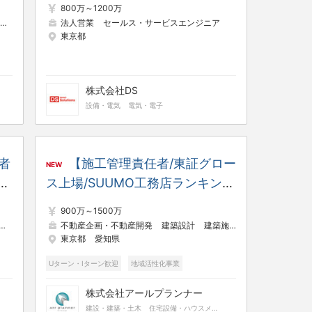
800万～1200万
案｜新規開拓なし・元請/大手案
法人営業
セールス・サービスエンジニア
東京都
件で技術を極める｜フレックス・
リモート相談可
株式会社DS
設備・電気
電気・電子
者
【施工管理責任者/東証グロー
NEW
ス上場/SUUMO工務店ランキング
・
1位】戸建住宅事業の安全衛生強
900万～1500万
化
SE（制御・組み込み系）
不動産企画・不動産開発
建築設計
建築施工管理
東京都
愛知県
セラ
Uターン・Iターン歓迎
地域活性化事業
フレックスタイム
管理職・マネージャー
株式会社アールプランナー
建設・建築・土木
住宅設備・ハウスメーカー