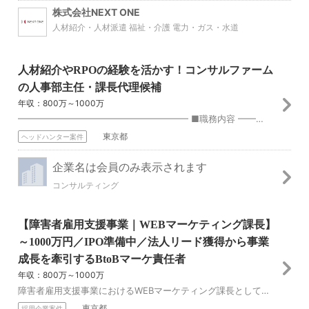
株式会社NEXT ONE
人材紹介・人材派遣 福祉・介護 電力・ガス・水道
人材紹介やRPOの経験を活かす！コンサルファーム
の人事部主任・課長代理候補
年収：800万～1000万
━━━━━━━━━━━━━━━━━━━ ■職務内容 ━━━━━━━━━━━━━━━━━━━ ✓中途採用の運営実務から、入社後のオンボーディング、育成、評価、定...
東京都
ヘッドハンター案件
企業名は会員のみ表示されます
コンサルティング
【障害者雇用支援事業｜WEBマーケティング課長】
～1000万円／IPO準備中／法人リード獲得から事業
成長を牽引するBtoBマーケ責任者
年収：800万～1000万
障害者雇用支援事業におけるWEBマーケティング課長として、法人企業向けのリード獲得、問い合わせ増加、商談創出、導入企業数拡大に向けたマーケティング戦略の立案・...
東京都
採用企業案件