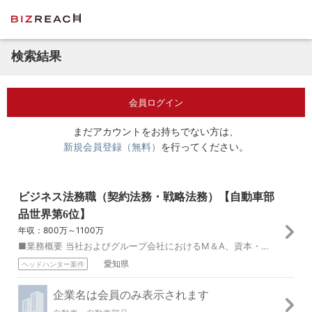
検索結果
会員ログイン
まだアカウントをお持ちでない方は、
新規会員登録（無料）
を行ってください。
ビジネス法務職（契約法務・戦略法務）【自動車部
品世界第6位】
年収：800万～1100万
■業務概要 当社およびグループ会社におけるM＆A、資本・事業提携、技術提携、新規事業等に関する法制調査、戦略・スキーム検討、法的リスク発見・評価、契約交渉、許...
愛知県
ヘッドハンター案件
企業名は会員のみ表示されます