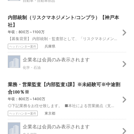
自動車・自動車部品
内部統制（リスクマネジメント/コンプラ）【神戸本
社】
年収：800万～1100万
【募集背景】 内部統制・監査部として、「リスクマネジメント」「コンプライアンス」「評価・監査」の一連のプロセスを一体運営することを通じて、「内部統制システムの...
兵庫県
ヘッドハンター案件
企業名は会員のみ表示されます
化学・石油
業務・営業監査【内部監査1課】※未経験可※中途割
合100％※
年収：800万～1400万
◎下記業務をお任せ致します。 ■本社による営業拠点（支社・代理店）管理を対象とした内部監査の実施 ■保険契約管理、保険金等支払管理を対象とした内部監査の実施...
東京都
ヘッドハンター案件
企業名は会員のみ表示されます