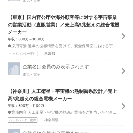
電気・電子
【東京】国内官公庁や海外顧客等に対する宇宙事業
の営業活動（直販営業）／売上高5兆超えの総合電機
メーカー
年収：800万～1000万
●採用背景 近年の世界情勢を受けて、安全保障面における宇宙空間の利用や月周辺への人類の活動領域の拡大などの期待が高まっておりますので、宇宙事業における営業力・...
東京都
ヘッドハンター案件
企業名は会員のみ表示されます
電気・電子
【神奈川】人工衛星・宇宙機の熱制御系設計／売上
高5兆超えの総合電機メーカー
年収：800万～1100万
●業務内容 人工衛星・宇宙機の熱設計業務をご担当いただきます。 具体的には、 ①衛星や宇宙機の熱制御設計業務 打上げから運用終了までの間、宇宙空間における衛...
神奈川県
ヘッドハンター案件
企業名は会員のみ表示されます