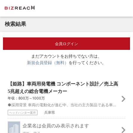
検索結果
会員ログイン
まだアカウントをお持ちでない方は、
新規会員登録（無料）
を行ってください。
【姫路】車両用発電機 コンポーネント設計／売上高
5兆超えの総合電機メーカー
年収：800万～1000万
●採用背景 車両の電動化が進む中、当社の主力製品である車両用発電機（オルタネータ）には、これまで以上に高度な電力制御と効率性が求められています。この進化を実現...
兵庫県
ヘッドハンター案件
企業名は会員のみ表示されます