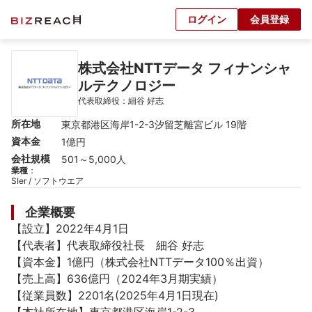
ログイン
会員登録
株式会社NTTデータ フィナンシャ
ルテクノロジー
代表取締役：細谷 好志
所在地
東京都港区海岸1-2-3汐留芝離宮ビル 19階
資本金
1億円
会社規模
501～5,000人
業種
：
SIer / ソフトウエア
企業概要
【設立】2022年4月1日

【代表者】代表取締役社長　細谷 好志

【資本金】1億円（株式会社NTTデータ100％出資）

【売上高】636億円（2024年3月期実績）

【従業員数】2201名(2025年4月1日現在) 
