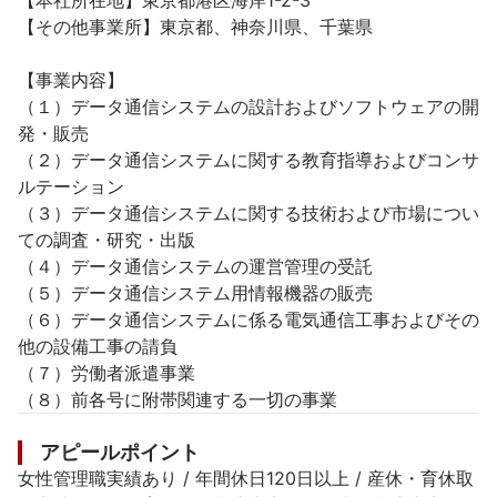
【本社所在地】東京都港区海岸1-2-3

【その他事業所】東京都、神奈川県、千葉県

【事業内容】

（１）データ通信システムの設計およびソフトウェアの開
発・販売

（２）データ通信システムに関する教育指導およびコンサ
ルテーション

（３）データ通信システムに関する技術および市場につい
ての調査・研究・出版

（４）データ通信システムの運営管理の受託

（５）データ通信システム用情報機器の販売

（６）データ通信システムに係る電気通信工事およびその
他の設備工事の請負

（７）労働者派遣事業

（８）前各号に附帯関連する一切の事業
アピールポイント
女性管理職実績あり / 年間休日120日以上 / 産休・育休取