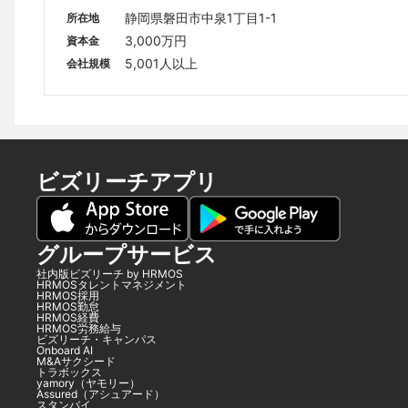
静岡県磐田市中泉1丁目1-1
所在地
3,000万円
資本金
5,001人以上
会社規模
ビズリーチアプリ
グループサービス
社内版ビズリーチ by HRMOS
HRMOSタレントマネジメント
HRMOS採用
HRMOS勤怠
HRMOS経費
HRMOS労務給与
ビズリーチ・キャンパス
Onboard AI
M&Aサクシード
トラボックス
yamory（ヤモリー）
Assured（アシュアード）
スタンバイ