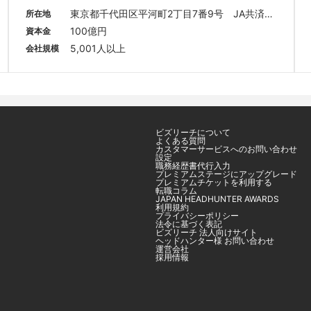
東京都千代田区平河町2丁目7番9号　JA共済ビ
所在地
ル
100億円
資本金
5,001人以上
会社規模
ビズリーチについて
よくある質問
カスタマーサービスへのお問い合わせ
設定
職務経歴書代行入力
プレミアムステージにアップグレード
プレミアムチケットを利用する
転職コラム
JAPAN HEADHUNTER AWARDS
利用規約
プライバシーポリシー
法令に基づく表記
ビズリーチ 法人向けサイト
ヘッドハンター様 お問い合わせ
運営会社
採用情報