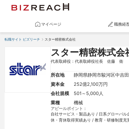
マイページ
職務経
転職サイト ビズリーチ
スター精密株式会社
スター精密株式会
代表取締役：代表取締役社長　佐藤　衛
所在地
静岡県静岡市駿河区中吉田2
資本金
252億2,100万円
会社規模
501～5,000人
業種
機械
アピールポイント：
自社サービス・製品あり / 日系グローバル企業 
休・育休取得実績あり / 教育・研修制度充実