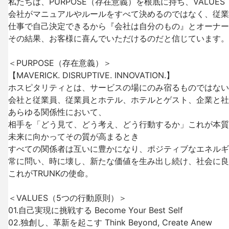
私たちは、PURPOSE（存在意義）を根底に持ち、VALUE
会社がマニュアルやルールをすべて決めるのではなく、従業
仕事で自己決定できるから『会社は自分のもの』とオーナー
その結果、お客様に喜んでいただけるのだと信じています。

＜PURPOSE（存在意義）＞

【MAVERICK. DISRUPTIVE. INNOVATION.】

ホスピタリティとは、サービスの場にのみ宿るものではない
会社と従業員、従業員とホテル、ホテルとゲスト、企業と社
あらゆる関係性において、

相手を「どう見て、どう考え、どう行動するか」これが本質
未来に向かってその質が高まるとき

すべての関係者は互いに豊かになり、ポジティブなエネルギ
常に問い、時に壊し、新たな価値を生み出し続け、社会に良
これがTRUNKの使命。

＜VALUES（5つの行動原則）＞

01.自己実現に挑戦する Become Your Best Self

02.独創し、革新を起こす Think Beyond, Create Anew
