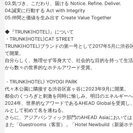
03.気づき、こだわり、届ける Notice. Refine. Deliver.

04.誠実に行動する Act with Integrity

05.仲間と価値を生み出す Create Value Together

◆『TRUNK(HOTEL)』について

・TRUNK(HOTEL)CAT STREET

TRUNK(HOTEL)ブランドの第一号として2017年5月
て開業。

自分らしく、無理せず等身大で、社会的な目的を持って生活
から数々の世界的なホテルアワード受賞。

・TRUNK(HOTEL) YOYOGI PARK

代々木公園に隣接する渋谷区富ヶ谷に2023年9月に開業。

都会のくつろぎと刺激を同時に愉しみ、明日のエネルギーへとつなぐ
2024年、世界的なアワードであるAHEAD Globalを受賞し、
ルとして初めて名を連ねる。

さらに、アジアパシフィック部門のAHEAD Asiaにおいては「Hot
また「Guestrooms（客室）」「Hotel Newbuild