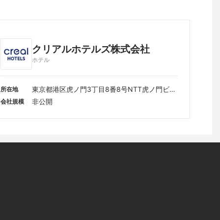
クリアルホテルズ株式会社
ホテル
東京都港区虎ノ門3丁目8番8号NTT虎ノ門ビル
所在地
8階
非公開
会社規模