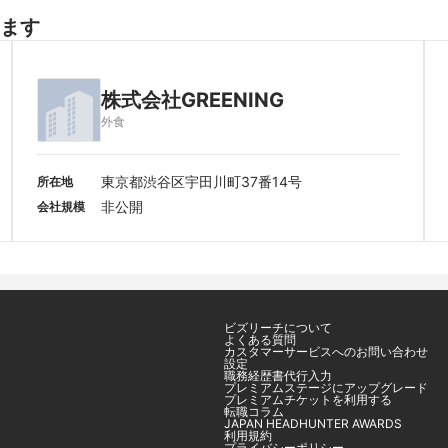
ます
株式会社GREENING
外食
東京都渋谷区宇田川町37番14号
所在地
非公開
会社規模
ビズリーチについて
よくある質問
カスタマーサービスへのお問い合わせ
設定
職務経歴書代行入力
プレミアムステージにアップグレード
プレミアムチケットを利用する
転職コラム
JAPAN HEADHUNTER AWARDS
利用規約
プライバシーポリシー