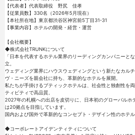
【代表者】代表取締役　野尻　佳孝

【従業員数】330名（2026年5月現在）

【本社所在地】東京都渋谷区神宮前5丁目31-31

【事業内容】ホテルの開発・経営・運営

【会社概要】

◆株式会社TRUNKについて

「日本を代表するホテル業界のリーディングカンパニーとなり、
立。

ウェディング業界にハウスウェディングという新たなカルチ
ヴ・ニーズを親会社に持ち、革新的なホテルを展開。

私たちが手掛けるブティックホテルは、社会性と独創性を両
ティビティで高品質。

2027年の札幌への出店を皮切りに、日本初のグローバルホ
は20拠点を目指しています。

国内および国外で革新的なコンセプト・デザイン性のホテル
◆コーポレートアイデンティティについて
