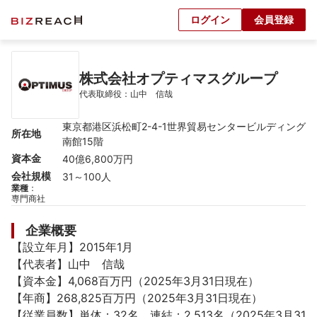
ログイン
会員登録
株式会社オプティマスグループ
代表取締役：山中　信哉
東京都港区浜松町2-4-1世界貿易センタービルディング
所在地
南館15階
資本金
40億6,800万円
会社規模
31～100人
業種
：
専門商社
企業概要
【設立年月】2015年1月

【代表者】山中　信哉

【資本金】4,068百万円（2025年3月31日現在）

【年商】268,825百万円（2025年3月31日現在）

【従業員数】単体：32名　連結：2,513名（2025年3月31