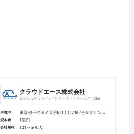
クラウドエース株式会社
コンサルティング / インターネットサービス / SIer
東京都千代田区大手町1丁目7番2号東京サンケ
所在地
イビル26階
1億円
資本金
101～500人
会社規模