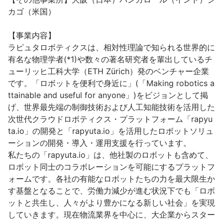
カゴ（米国）

【事業内容】

ラピュタロボティクスは、相対性理論で知られる世界的に
有名な物理学者(*1)や数々の著名研究者を輩出しているチ
ューリッヒ工科大学（ETH Zürich）発のベンチャー企業
です。「ロボットを便利で身近に」(「Making robotics a
ttainable and useful for anyone」)をビジョンとして掲
げ、世界最先端の制御技術および人工知能技術を活用した
次世代クラウドロボティクス・プラットフォーム「rapyu
ta.io」の開発と「rapyuta.io」を活用したロボットソリュ
ーションの開発・導入・運用支援を行っています。

私たちの「rapyuta.io」は、他社製のロボットも含めて、
ロボット同士のコラボレーションを可能にするプラットフ
ォームです。各社の有能なロボットたちの力を最大限生か
す基盤となることで、労働力減少が進む状況下でも「ロボ
ットと共生し、人々がより豊かになる新しい社会」を実現
していきます。現在物流業界を中心に、大企業からスター