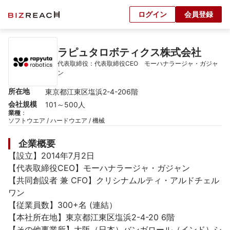
ログイン
会員登録
ラピュタロボティクス株式会社
代表取締役：代表取締役CEO　モーハナラージャ・ガジャ
ン
所在地
東京都江東区塩浜2-4-206階
会社規模
101～500人
業種
：
ソフトウエア / ハードウエア / 機械
企業概要
【設立】2014年7月2日

【代表取締役CEO】モーハナラージャ・ガジャン

【共同創設者 兼 CFO】クリシナムルティ・アルドチェル
ワン

【従業員数】300+名 (連結）

【本社所在地】東京都江東区塩浜2-4-20 6階

【その他事業所】大阪（日本）バンガロール（インド）シ