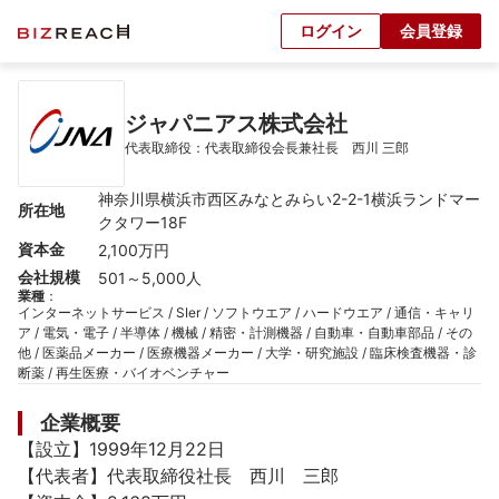
ログイン
会員登録
ジャパニアス株式会社
代表取締役：代表取締役会長兼社長　西川 三郎
神奈川県横浜市西区みなとみらい2-2-1横浜ランドマー
所在地
クタワー18F
資本金
2,100万円
会社規模
501～5,000人
業種
：
インターネットサービス / SIer / ソフトウエア / ハードウエア / 通信・キャリ
ア / 電気・電子 / 半導体 / 機械 / 精密・計測機器 / 自動車・自動車部品 / その
他 / 医薬品メーカー / 医療機器メーカー / 大学・研究施設 / 臨床検査機器・診
断薬 / 再生医療・バイオベンチャー
企業概要
【設立】1999年12月22日

【代表者】代表取締役社長　西川　三郎
