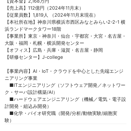
【資本金】2,168万円

【売上高】112億円（2024年11月末）

【従業員数】1,819人 （2024年11月末現在）

【本社所在地】神奈川県横浜市西区みなとみらい2-2-1 横
浜ランドマークタワー18階

【事業所】東京・神奈川・仙台・宇都宮・大宮・名古屋・
大阪・福岡・札幌・横浜開発センター

【オフィス】広島・兵庫・滋賀・名古屋・静岡

【研修センター】J-college

【事業内容】AI・IoT・クラウドを中心とした先端エンジ
ニアリング事業

　■ITエンジニアリング（ソフトウェア開発／ネットワー
ク・サーバ設計構築/AI）

　■ハードウェアエンジニアリング（機械／電気・電子設
計開発・組込み開発）

　■化学・バイオ研究職（開発/分析/動物実験/細胞実
験）