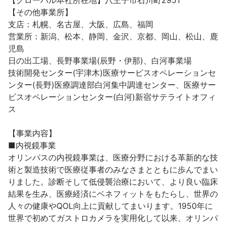
【グローバル本社所在地】八王子市石川町2951

【その他事業所】

支店：札幌、名古屋、大阪、広島、福岡

営業所：新潟、松本、静岡、金沢、京都、岡山、松山、鹿
児島

日の出工場、長野事業場(辰野・伊那)、白河事業場

技術開発センター(宇津木)医療サービスオペレーションセ
ンター(長野)医療調達部白河集中調達センター、医療サー
ビスオペレーションセンター(白河)新宿サテライトオフィ
ス

【事業内容】

■内視鏡事業

オリンパスの内視鏡事業は、医療分野における革新的な技
術と製造技術で医療従事者のみなさまとともに歩んでまい
りました。診断そして低侵襲治療において、より良い臨床
結果を生み、医療経済にベネフィットをもたらし、世界の
人々の健康やQOL向上に貢献してまいります。1950年に
世界で初めてガストロカメラを実用化して以来、オリンパ