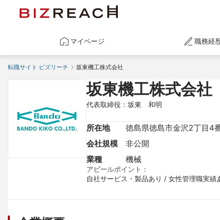
マイページ
職務経
転職サイト ビズリーチ
坂東機工株式会社
坂東機工株式会社
代表取締役：坂東　和明
所在地
徳島県徳島市金沢2丁目4番
会社規模
非公開
業種
機械
アピールポイント：
自社サービス・製品あり / 女性管理職実績あ