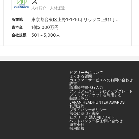
ズ
人材紹介・人材派遣
東京都台東区上野1-1-10オリックス上野1丁目
所在地
ビル
1億2,000万円
資本金
501～5,000人
会社規模
ビズリーチについて
よくある質問
カスタマーサービスへのお問い合わせ
設定
職務経歴書代行入力
プレミアムステージにアップグレード
プレミアムチケットを利用する
転職コラム
JAPAN HEADHUNTER AWARDS
利用規約
プライバシーポリシー
法令に基づく表記
ビズリーチ 法人向けサイト
ヘッドハンター様 お問い合わせ
運営会社
採用情報