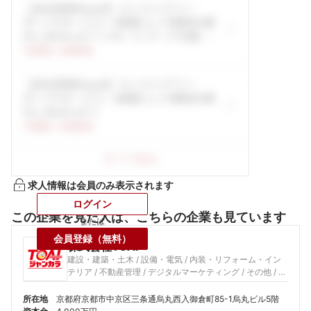
求人情報は会員のみ表示されます
ログイン
この企業を見た人は、こちらの企業も見ています
または
会員登録（無料）
株式会社TOAI
建設・建築・土木 / 設備・電気 / 内装・リフォーム・イン
テリア / 不動産管理 / デジタルマーケティング / その他 / 旅
行・観光 / アミューズメント / 外食 / その他 / 広告・PR / 音
楽 / その他 / 倉庫
所在地
京都府京都市中京区三条通烏丸西入御倉町85-1烏丸ビル5階