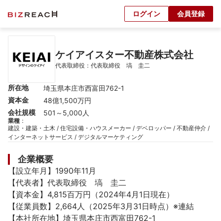
ログイン
会員登録
ケイアイスター不動産株式会社
代表取締役：代表取締役　塙　圭二
所在地
埼玉県本庄市西富田762-1
資本金
48億1,500万円
会社規模
501～5,000人
業種
：
建設・建築・土木 / 住宅設備・ハウスメーカー / デベロッパー / 不動産仲介 / 
インターネットサービス / デジタルマーケティング
企業概要
【設立年月】1990年11月

【代表者】代表取締役　塙　圭二

【資本金】4,815百万円（2024年4月1日現在）

【従業員数】2,664人（2025年3月31日時点）※連結

【本社所在地】埼玉県本庄市西富田762-1
