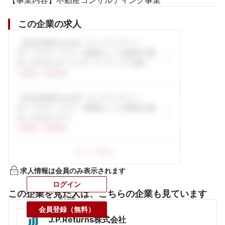
【事業内容】不動産コンサルティング事業
この企業の求人
求人情報は会員のみ表示されます
ログイン
この企業を見た人は、こちらの企業も見ています
または
会員登録（無料）
J.P.Returns株式会社