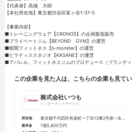
【代表者】高城　大樹

【本社所在地】東京都渋谷区富ヶ谷1-37-5

【事業内容】

■トレーニングウェア【CRONOS】の企画製造販売

■プライベートジム【BEYOND　GYM】の運営

■暗闇フィットネス【b-monster】の運営

■ピラティススタジオ【KASANE】の運営

■アパレル、フィットネスジムのプロデュース（ブランディン
この企業を見た人は、こちらの企業も見てい
株式会社いつも
インターネットサービス
東京都千代田区有楽町一丁目13番2号第一生命
所在地
日比谷ファースト 21階
7億5,800万円
資本金