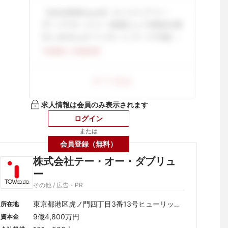
求人情報は会員のみ表示されます
ログイン
または
会員登録（無料）
株式会社テー・オー・ダブリュ
ー
その他 / 広告・PR
東京都港区虎ノ門四丁目3番13号ヒューリック
所在地
神谷町ビル3F
9億4,800万円
資本金