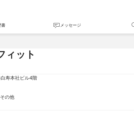
歴書
メッセージ
フィット
-5白寿本社ビル4階
 その他