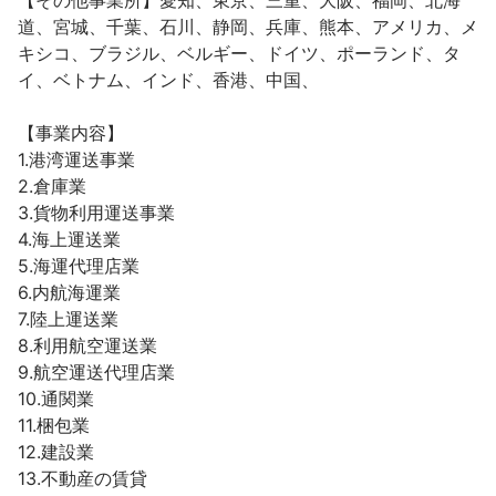
【その他事業所】愛知、東京、三重、大阪、福岡、北海
道、宮城、千葉、石川、静岡、兵庫、熊本、アメリカ、メ
キシコ、ブラジル、ベルギー、ドイツ、ポーランド、タ
イ、ベトナム、インド、香港、中国、

【事業内容】

1.港湾運送事業

2.倉庫業

3.貨物利用運送事業

4.海上運送業

5.海運代理店業

6.内航海運業

7.陸上運送業

8.利用航空運送業

9.航空運送代理店業

10.通関業

11.梱包業

12.建設業

13.不動産の賃貸
