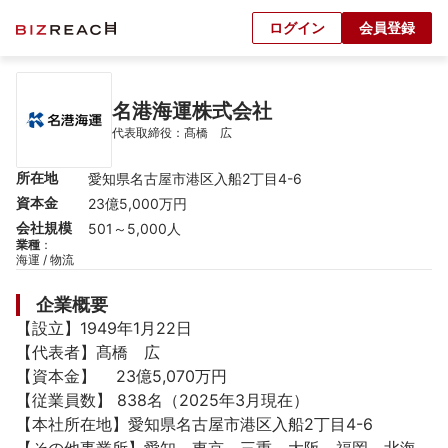
ログイン
会員登録
名港海運株式会社
代表取締役：髙橋　広
所在地
愛知県名古屋市港区入船2丁目4-6
資本金
23億5,000万円
会社規模
501～5,000人
業種
：
海運 / 物流
企業概要
【設立】1949年1月22日

【代表者】髙橋　広

【資本金】	23億5,070万円

【従業員数】 838名（2025年3月現在）

【本社所在地】愛知県名古屋市港区入船2丁目4-6
