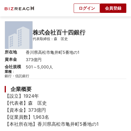
ログイン
会員登録
株式会社百十四銀行
代表取締役：森　匡史
所在地
香川県高松市亀井町5番地の1
資本金
373億円
会社規模
501～5,000人
業種
：
銀行・信託銀行
企業概要
【設立】1924年

【代表者】森　匡史

【資本金】373億円

【従業員数】1,963名

【本社所在地】香川県高松市亀井町5番地の1
