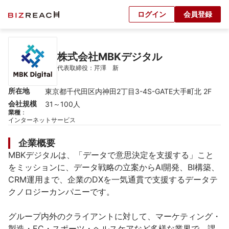
ログイン
会員登録
株式会社MBKデジタル
代表取締役：芹澤　新
所在地
東京都千代田区内神田2丁目3-4S-GATE大手町北 2F
会社規模
31～100人
業種
：
インターネットサービス
企業概要
MBKデジタルは、「データで意思決定を支援する」こと
をミッションに、データ戦略の立案からAI開発、BI構築、
CRM運用まで、企業のDXを一気通貫で支援するデータテ
クノロジーカンパニーです。

グループ内外のクライアントに対して、マーケティング・
製造・EC・スポーツ・ヘルスケアなど多様な業界で、課