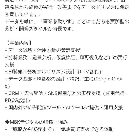
題発見から施策の実行・改善までをデータドリブンに伴走
支援しています。

データを軸に、「事業を動かす」ことにこだわる実践型の
分析・開発スタイルが特長です。

【事業内容】

- データ戦略・活用方針の策定支援

- 分析業務（定量分析、仮説検証、BI可視化など）の実行
支援

- AI開発・分析アルゴリズム設計（LLM含む）

- データ基盤・BI基盤の設計・構築（主にGoogle Clou
d）

- CRM・広告配信・SNS運用などの実行支援（運用代行・
PDCA設計）

- 国内外の広告配信ツール・AIツールの提供・運用支援

◆MBKデジタルの特徴・強み

- 「戦略から実行まで」一気通貫で支援できる体制
