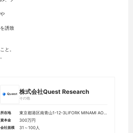
や

を誘致
こと。

。
株式会社Quest Research
その他
東京都港区南青山1-12-3LIFORK MINAMI AOY
所在地
AMA N205
300万円
資本金
31～100人
会社規模