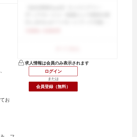
求人情報は会員のみ表示されます
、

ログイン
または
会員登録（無料）
てお


み、フ