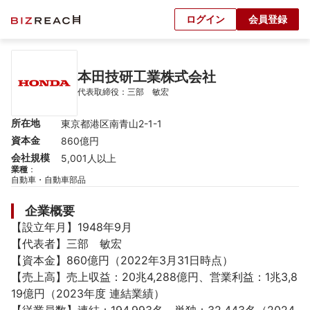
ログイン
会員登録
本田技研工業株式会社
代表取締役：三部　敏宏
所在地
東京都港区南青山2-1-1
資本金
860億円
会社規模
5,001人以上
業種
：
自動車・自動車部品
企業概要
【設立年月】1948年9月

【代表者】三部　敏宏

【資本金】860億円（2022年3月31日時点）

【売上高】売上収益：20兆4,288億円、営業利益：1兆3,8
19億円（2023年度 連結業績）
