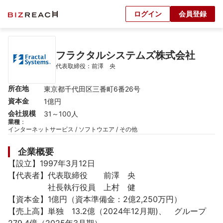
ログイン
会員登録
フラクタルシステムズ株式会社
代表取締役：前澤　央
所在地
東京都千代田区三番町6番26号
資本金
1億円
会社規模
31～100人
業種
：
インターネットサービス / ソフトウエア / その他
企業概要
【設立】1997年3月12日

【代表者】代表取締役　　前澤　央

　　　　　社長執行役員　上村　健

【資本金】1億円（資本準備金：2億2,250万円）

【売上高】単独　13.2億（2024年12月期)、　グループ　