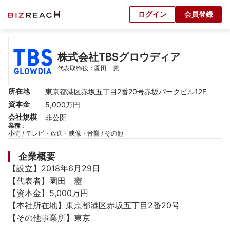
ログイン
会員登録
株式会社TBSグロウディア
代表取締役：園田　憲
所在地
東京都港区赤坂五丁目2番20号赤坂パークビル12F
資本金
5,000万円
会社規模
非公開
業種
：
小売 / テレビ・放送・映像・音響 / その他
企業概要
【設立】2018年6月29日

【代表者】園田　憲

【資本金】5,000万円

【本社所在地】東京都港区赤坂五丁目2番20号

【その他事業所】東京
