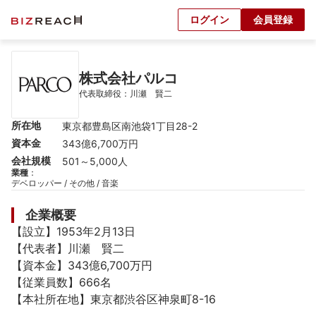
ログイン
会員登録
株式会社パルコ
代表取締役：川瀬　賢二
所在地
東京都豊島区南池袋1丁目28-2
資本金
343億6,700万円
会社規模
501～5,000人
業種
：
デベロッパー / その他 / 音楽
企業概要
【設立】1953年2月13日

【代表者】川瀬　賢二

【資本金】343億6,700万円

【従業員数】666名

【本社所在地】東京都渋谷区神泉町8-16
