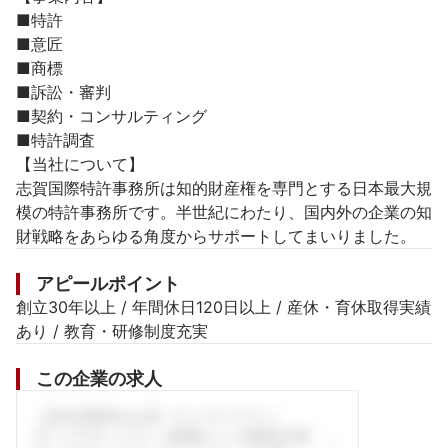
■特許

■意匠

■商標

■訴訟・審判

■契約・コンサルティング

■特許調査

【当社について】

志賀国際特許事務所は知的財産権を専門とする日本最大規
模の特許事務所です。半世紀にわたり、国内外の企業の知
財戦略をあらゆる角度からサポートしてまいりました。
アピールポイント
創立30年以上 / 年間休日120日以上 / 産休・育休取得実績
あり / 教育・研修制度充実
この企業の求人