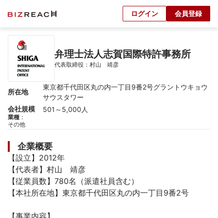
ログイン
会員登録
弁理士法人志賀国際特許事務所
代表取締役：村山　靖彦
東京都千代田区丸の内一丁目9番2号グラントウキョウ
所在地
サウスタワー
会社規模
501～5,000人
業種
：
その他
企業概要
【設立】2012年

【代表者】村山　靖彦

【従業員数】780名（派遣社員含む）

【本社所在地】東京都千代田区丸の内一丁目9番2号

【事業内容】
