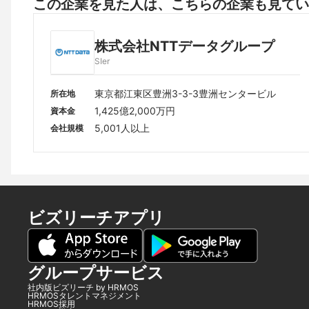
この企業を見た人は、こちらの企業も見てい
株式会社NTTデータグループ
SIer
東京都江東区豊洲3-3-3豊洲センタービル
所在地
1,425億2,000万円
資本金
5,001人以上
会社規模
ビズリーチアプリ
グループサービス
社内版ビズリーチ by HRMOS
HRMOSタレントマネジメント
HRMOS採用