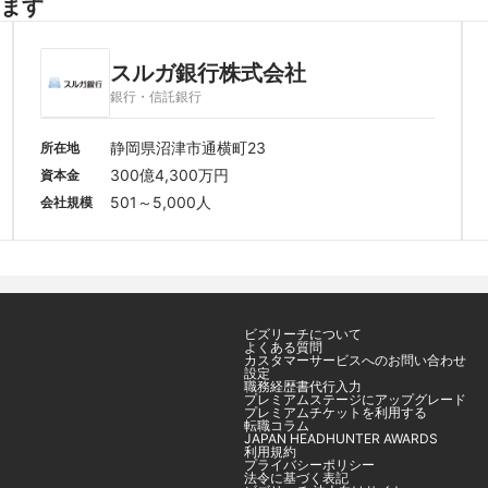
ます
スルガ銀行株式会社
銀行・信託銀行
静岡県沼津市通横町23
所在地
300億4,300万円
資本金
501～5,000人
会社規模
ビズリーチについて
よくある質問
カスタマーサービスへのお問い合わせ
設定
職務経歴書代行入力
プレミアムステージにアップグレード
プレミアムチケットを利用する
転職コラム
JAPAN HEADHUNTER AWARDS
利用規約
プライバシーポリシー
法令に基づく表記