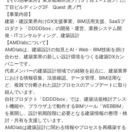
【その他事業所】東京都港区虎ノ門３丁目１−１虎ノ門三
丁目ビルディング2F　Quest 虎ノ門

【事業内容】

建築・建設業界向けDX支援事業、BIM活用支援、SaaSプ
ロダクト「DDDDbox」の開発・運営、業務システム開
発・ITコンサルティング、建築設計

【AMDlabについて】

AMDlabは、建築設計の知見とAI・Web・BIM技術を掛け
合わせ、建築業界の新しい設計環境をつくる建築DXカン
パニーです。

代表メンバーの建築設計領域での経験を起点に、建築業界
における情報収集、法規確認、データ管理、BIM活用な
ど、複雑で分断された設計プロセスのアップデートに取り
組んでいます。

自社プロダクト「DDDDbox」では、建築法規検討アシス
ト機能や、ブラウザ上で動作するBIMツール「WEBBIM」
を展開し、設計初期段階に必要となる建築情報の整理・検
討・共有を支援しています。

AMDlabは建築設計に関わる情報やプロセスを再構築する