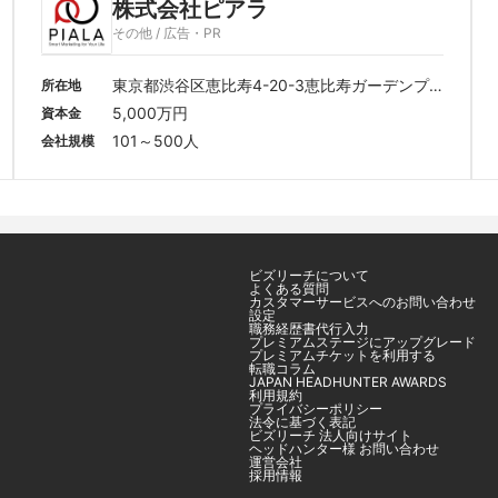
株式会社ピアラ
その他 / 広告・PR
東京都渋谷区恵比寿4-20-3恵比寿ガーデンプ
所在地
レイスタワー13F
5,000万円
資本金
101～500人
会社規模
ビズリーチについて
よくある質問
カスタマーサービスへのお問い合わせ
設定
職務経歴書代行入力
プレミアムステージにアップグレード
プレミアムチケットを利用する
転職コラム
JAPAN HEADHUNTER AWARDS
利用規約
プライバシーポリシー
法令に基づく表記
ビズリーチ 法人向けサイト
ヘッドハンター様 お問い合わせ
運営会社
採用情報