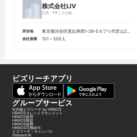
株式会社LIV
広告・PR / その他
東京都渋谷区恵比寿西1-29-5カプリ代官山203
所在地
号
101～500人
会社規模
ビズリーチアプリ
グループサービス
社内版ビズリーチ by HRMOS
HRMOSタレントマネジメント
HRMOS採用
HRMOS勤怠
HRMOS経費
HRMOS労務給与
ビズリーチ・キャンパス
Onboard AI