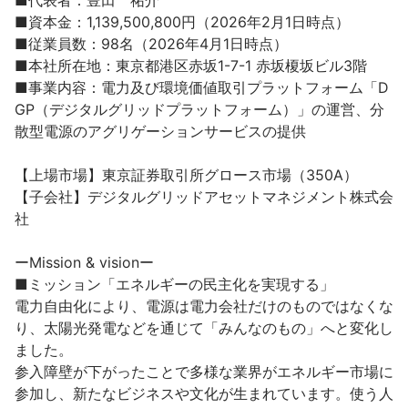
■代表者：豊田　祐介

■資本金：1,139,500,800円（2026年2月1日時点）

■従業員数：98名（2026年4月1日時点）

■本社所在地：東京都港区赤坂1-7-1 赤坂榎坂ビル3階

■事業内容：電力及び環境価値取引プラットフォーム「D
GP（デジタルグリッドプラットフォーム）」の運営、分
散型電源のアグリゲーションサービスの提供

【上場市場】東京証券取引所グロース市場（350A）

【子会社】デジタルグリッドアセットマネジメント株式会
社

ーMission & visionー

■ミッション「エネルギーの民主化を実現する」

電力自由化により、電源は電力会社だけのものではなくな
り、太陽光発電などを通じて「みんなのもの」へと変化し
ました。

参入障壁が下がったことで多様な業界がエネルギー市場に
参加し、新たなビジネスや文化が生まれています。使う人