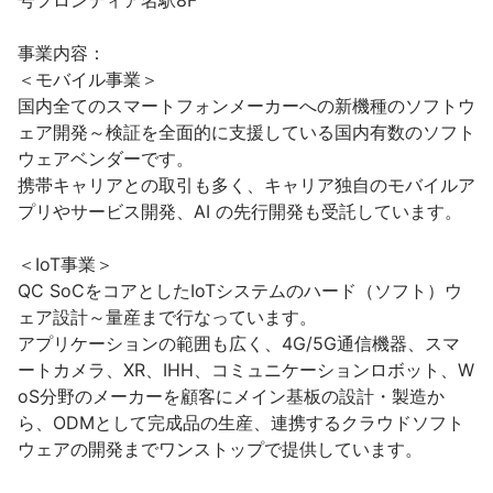
号フロンティア名駅8F

事業内容：

＜モバイル事業＞

国内全てのスマートフォンメーカーへの新機種のソフトウ
ェア開発～検証を全面的に支援している国内有数のソフト
ウェアベンダーです。

携帯キャリアとの取引も多く、キャリア独自のモバイルア
プリやサービス開発、AI の先行開発も受託しています。

＜IoT事業＞

QC SoCをコアとしたIoTシステムのハード（ソフト）ウ
ェア設計～量産まで行なっています。

アプリケーションの範囲も広く、4G/5G通信機器、スマ
ートカメラ、XR、IHH、コミュニケーションロボット、W
oS分野のメーカーを顧客にメイン基板の設計・製造か
ら、ODMとして完成品の生産、連携するクラウドソフト
ウェアの開発までワンストップで提供しています。
