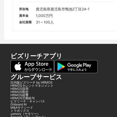
鹿児島県鹿児島市鴨池2丁目24-1
所在地
1,000万円
資本金
31～100人
会社規模
ビズリーチアプリ
グループサービス
社内版ビズリーチ by HRMOS
HRMOSタレントマネジメント
HRMOS採用
HRMOS勤怠
HRMOS経費
HRMOS労務給与
ビズリーチ・キャンパス
Onboard AI
M&Aサクシード
トラボックス
yamory（ヤモリー）
Assured（アシュアード）