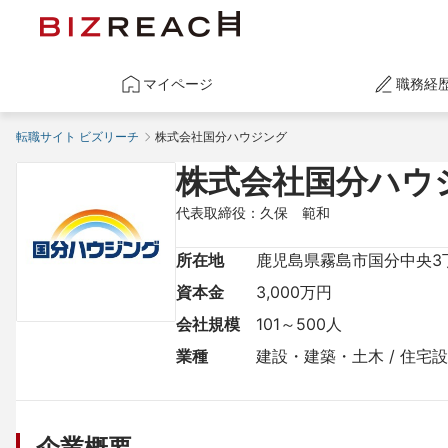
マイページ
職務経
転職サイト ビズリーチ
株式会社国分ハウジング
株式会社国分ハウ
代表取締役：久保　範和
所在地
鹿児島県霧島市国分中央3丁
資本金
3,000万円
会社規模
101～500人
業種
建設・建築・土木 / 住宅
企業概要