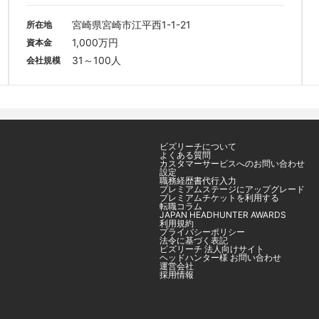
宮崎県宮崎市江平西1-1-21
所在地
1,000万円
資本金
31～100人
会社規模
ビズリーチについて
よくある質問
カスタマーサービスへのお問い合わせ
設定
職務経歴書代行入力
プレミアムステージにアップグレード
プレミアムチケットを利用する
転職コラム
JAPAN HEADHUNTER AWARDS
利用規約
プライバシーポリシー
法令に基づく表記
ビズリーチ 法人向けサイト
ヘッドハンター様 お問い合わせ
運営会社
採用情報