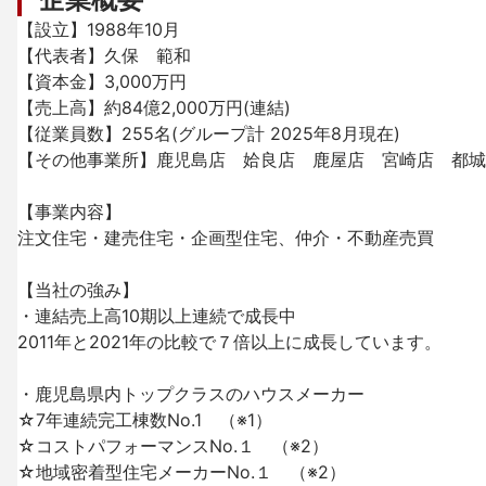
【設立】1988年10月

【代表者】久保　範和

【資本金】3,000万円

【売上高】約84億2,000万円(連結)

【従業員数】255名(グループ計 2025年8月現在)

【その他事業所】鹿児島店　姶良店　鹿屋店　宮崎店　都城店
【事業内容】

注文住宅・建売住宅・企画型住宅、仲介・不動産売買

【当社の強み】

・連結売上高10期以上連続で成長中

2011年と2021年の比較で７倍以上に成長しています。

・鹿児島県内トップクラスのハウスメーカー

☆7年連続完工棟数No.1　（※1）

☆コストパフォーマンスNo.１　（※2）

☆地域密着型住宅メーカーNo.１　（※2）
