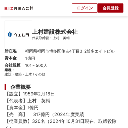
ログイン
会員登録
上村建設株式会社
代表取締役：上村　英輔
所在地
福岡県福岡市博多区住吉4丁目3ｰ2博多エイトビル
資本金
1億円
会社規模
101～500人
業種
：
建設・建築・土木 / その他
企業概要
【設立】1959年2月18日

【代表者】上村　英輔

【資本金】1億円

【売上高】	317億円（2024年度実績

【従業員数】320名（2024年10月31日現在、取締役除