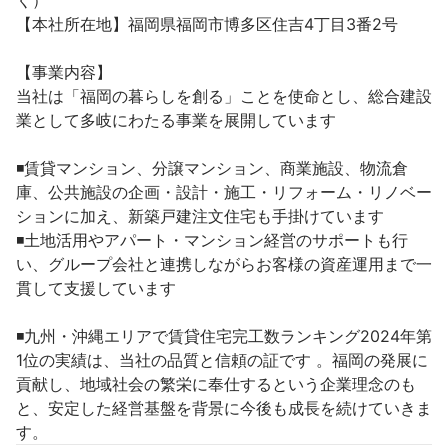
く）

【本社所在地】福岡県福岡市博多区住吉4丁目3番2号

【事業内容】

当社は「福岡の暮らしを創る」ことを使命とし、総合建設
業として多岐にわたる事業を展開しています

◾️賃貸マンション、分譲マンション、商業施設、物流倉
庫、公共施設の企画・設計・施工・リフォーム・リノベー
ションに加え、新築戸建注文住宅も手掛けています

◾️土地活用やアパート・マンション経営のサポートも行
い、グループ会社と連携しながらお客様の資産運用まで一
貫して支援しています

◾️九州・沖縄エリアで賃貸住宅完工数ランキング2024年第
1位の実績は、当社の品質と信頼の証です 。福岡の発展に
貢献し、地域社会の繁栄に奉仕するという企業理念のも
と、安定した経営基盤を背景に今後も成長を続けていきま