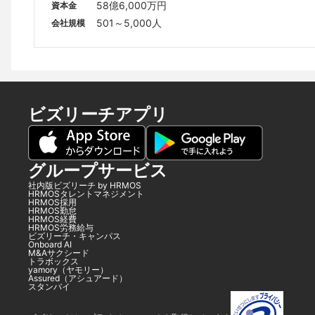
テプコビル7階
58億6,000万円
資本金
501～5,000人
会社規模
ビズリーチアプリ
グループサービス
社内版ビズリーチ by HRMOS
HRMOSタレントマネジメント
HRMOS採用
HRMOS勤怠
HRMOS経費
HRMOS労務給与
ビズリーチ・キャンパス
Onboard AI
M&Aサクシード
トラボックス
yamory（ヤモリー）
Assured（アシュアード）
スタンバイ