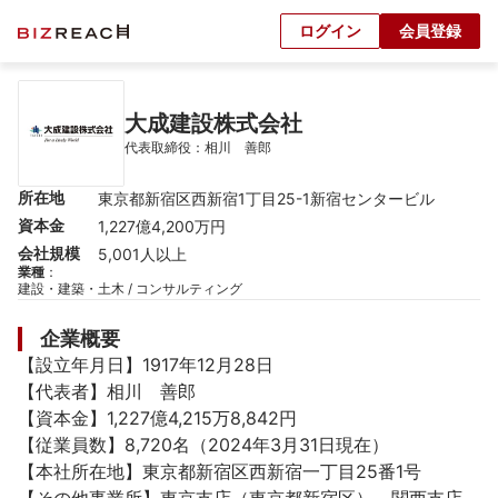
ログイン
会員登録
大成建設株式会社
代表取締役：相川　善郎
所在地
東京都新宿区西新宿1丁目25-1新宿センタービル
資本金
1,227億4,200万円
会社規模
5,001人以上
業種
：
建設・建築・土木 / コンサルティング
企業概要
【設立年月日】1917年12月28日

【代表者】相川　善郎

【資本金】1,227億4,215万8,842円

【従業員数】8,720名（2024年3月31日現在）

【本社所在地】東京都新宿区西新宿一丁目25番1号
