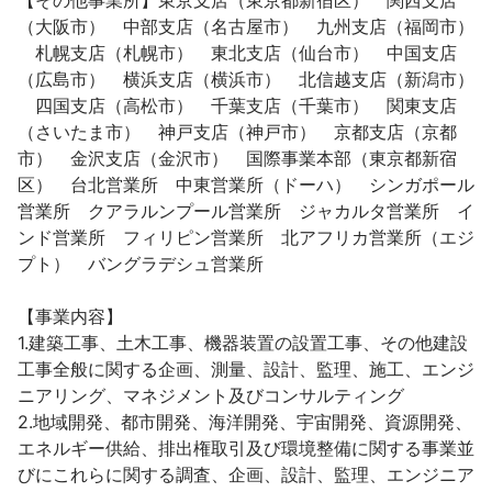
【その他事業所】東京支店（東京都新宿区）　関西支店
（大阪市）　中部支店（名古屋市）　九州支店（福岡市）
　札幌支店（札幌市）　東北支店（仙台市）　中国支店
（広島市）　横浜支店（横浜市）　北信越支店（新潟市）
　四国支店（高松市）　千葉支店（千葉市）　関東支店
（さいたま市）　神戸支店（神戸市）　京都支店（京都
市）　金沢支店（金沢市）　国際事業本部（東京都新宿
区）　台北営業所　中東営業所（ドーハ）　シンガポール
営業所　クアラルンプール営業所　ジャカルタ営業所　イ
ンド営業所　フィリピン営業所　北アフリカ営業所（エジ
プト）　バングラデシュ営業所

【事業内容】

1.建築工事、土木工事、機器装置の設置工事、その他建設
工事全般に関する企画、測量、設計、監理、施工、エンジ
ニアリング、マネジメント及びコンサルティング

2.地域開発、都市開発、海洋開発、宇宙開発、資源開発、
エネルギー供給、排出権取引及び環境整備に関する事業並
びにこれらに関する調査、企画、設計、監理、エンジニア