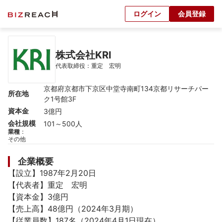
ログイン
会員登録
株式会社KRI
代表取締役：重定　宏明
京都府京都市下京区中堂寺南町134京都リサーチパー
所在地
ク1号館3F
資本金
3億円
会社規模
101～500人
業種
：
その他
企業概要
【設立】1987年2月20日

【代表者】重定　宏明

【資本金】3億円

【売上高】48億円（2024年3月期）

【従業員数】187名（2024年4月1日現在）
