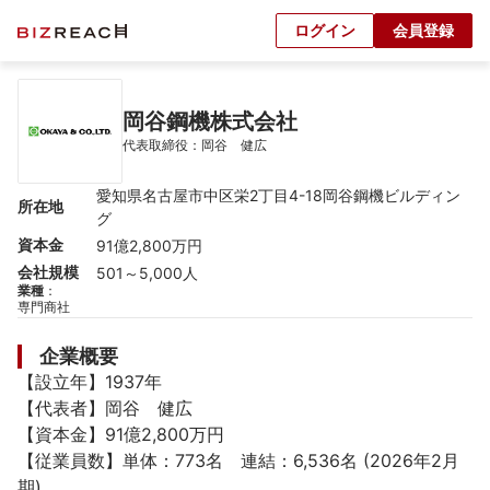
ログイン
会員登録
岡谷鋼機株式会社
代表取締役：岡谷　健広
愛知県名古屋市中区栄2丁目4-18岡谷鋼機ビルディン
所在地
グ
資本金
91億2,800万円
会社規模
501～5,000人
業種
：
専門商社
企業概要
【設立年】1937年

【代表者】岡谷　健広

【資本金】91億2,800万円

【従業員数】単体：773名　連結：6,536名 (2026年2月
期)
