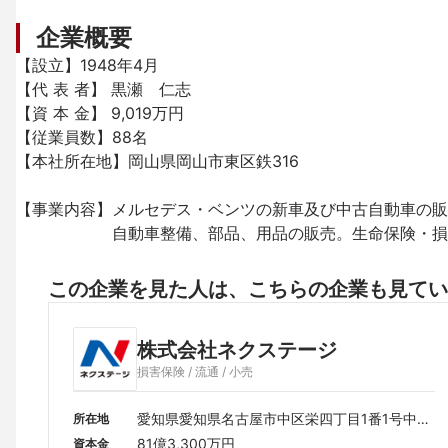
企業概要
【設立】1948年4月

【代 表 者】 黒瀬　仁志

【資 本 金】 9,019万円

【従業員数】88名

【本社所在地】岡山県岡山市東区鉄316

【事業内容】メルセデス・ベンツの新車及び中古自動車の販
　　　　　　自動車整備、部品、用品の販売。生命保険・損
この企業を見た人は、こちらの企業も見てい
株式会社ネクステージ
損害保険 / 流通 / 小売
愛知県愛知県名古屋市中区栄四丁目1番1号中日
所在地
ビル15F
81億3,300万円
資本金