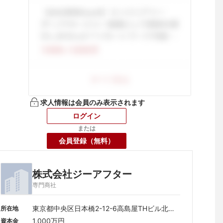
求人情報は会員のみ表示されます
ログイン
または
会員登録（無料）
株式会社ジーアフター
専門商社
東京都中央区日本橋2-12-6高島屋THビル北館4
所在地
階
1,000万円
資本金