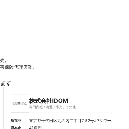
売。

害保険代理店業。
ます
株式会社IDOM
専門商社 / 流通 / 小売 / その他
東京都千代田区丸の内二丁目7番2号JPタワー2
所在地
6階
41億円
資本金