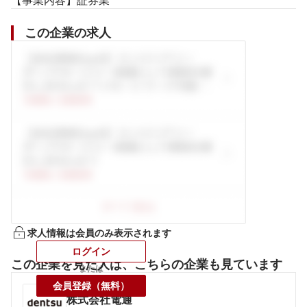
【事業内容】証券業
この企業の求人
求人情報は会員のみ表示されます
ログイン
この企業を見た人は、こちらの企業も見ています
または
会員登録（無料）
株式会社電通