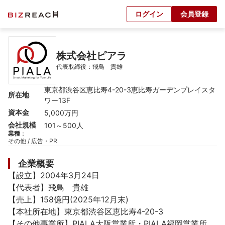
ログイン
会員登録
株式会社ピアラ
代表取締役：飛鳥　貴雄
東京都渋谷区恵比寿4-20-3恵比寿ガーデンプレイスタ
所在地
ワー13F
資本金
5,000万円
会社規模
101～500人
業種
：
その他 / 広告・PR
企業概要
【設立】2004年3月24日

【代表者】飛鳥　貴雄

【売上】158億円(2025年12月末)

【本社所在地】東京都渋谷区恵比寿4-20-3

【その他事業所】PIALA大阪営業所・PIALA福岡営業所
