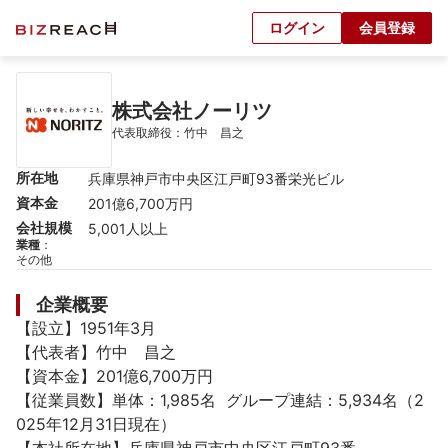
ログイン
会員登録
株式会社ノーリツ
代表取締役：竹中　昌之
所在地
兵庫県神戸市中央区江戸町93番栄光ビル
資本金
201億6,700万円
会社規模
5,001人以上
業種
：
その他
企業概要
【設立】1951年3月

【代表者】竹中　昌之

【資本金】201億6,700万円

【従業員数】単体：1,985名  グループ連結：5,934名（2
025年12月31日現在）
