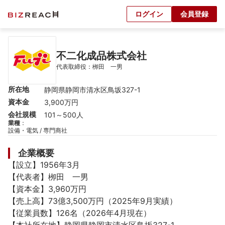
ログイン
会員登録
不二化成品株式会社
代表取締役：栁田　一男
所在地
静岡県静岡市清水区鳥坂327-1
資本金
3,900万円
会社規模
101～500人
業種
：
設備・電気 / 専門商社
企業概要
【設立】1956年3月

【代表者】栁田　一男

【資本金】3,960万円

【売上高】73億3,500万円（2025年9月実績）

【従業員数】126名（2026年4月現在）
