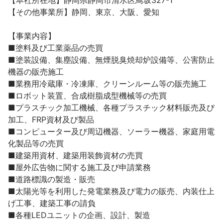
【本社所在地】静岡県静岡市清水区鳥坂327-1

【その他事業所】静岡、東京、大阪、愛知

【事業内容】

■塗料及び工業薬品の売買

■塗装設備、集塵設備、無煙脱臭焼却炉設備等、公害防止
機器の販売施工

■業務用冷蔵庫・冷凍庫、クリーンルーム等の販売施工

■ロボット装置、合成樹脂成型機械等の売買

■プラスチック加工機械、各種プラスチック材料販売及び
加工、FRP資材及び製品

■コンピューター及び周辺機器、ソーラー機器、家庭用電
化製品等の売買

■建築用資材、建築用装飾資材の売買

■屋外広告物に関する施工及び申請業務

■道路標識の製造・販売

■太陽光等を利用した発電業務及び電力の販売、内装仕上
げ工事、建築工事の請負

■各種LEDユニットの企画、設計、製造
