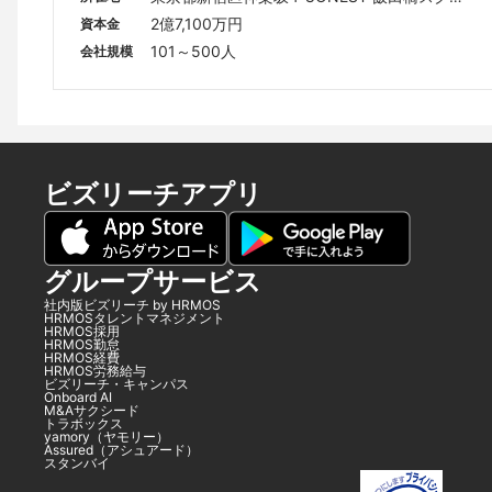
ア
2億7,100万円
資本金
101～500人
会社規模
ビズリーチアプリ
グループサービス
社内版ビズリーチ by HRMOS
HRMOSタレントマネジメント
HRMOS採用
HRMOS勤怠
HRMOS経費
HRMOS労務給与
ビズリーチ・キャンパス
Onboard AI
M&Aサクシード
トラボックス
yamory（ヤモリー）
Assured（アシュアード）
スタンバイ