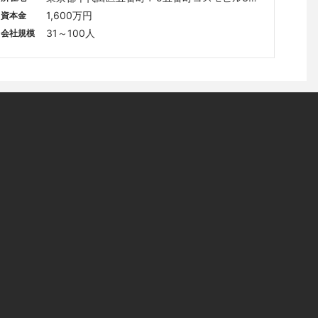
階
1,600万円
資本金
31～100人
会社規模