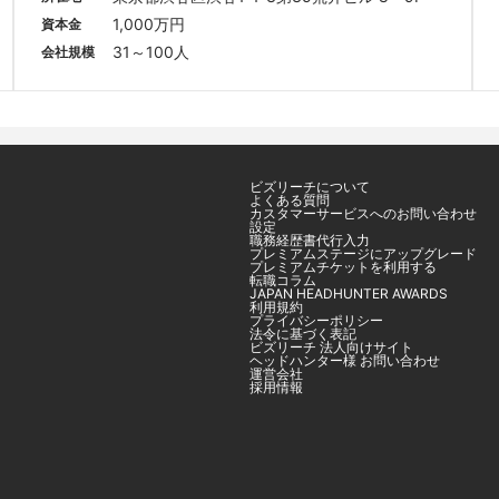
1,000万円
資本金
31～100人
会社規模
ビズリーチについて
よくある質問
カスタマーサービスへのお問い合わせ
設定
職務経歴書代行入力
プレミアムステージにアップグレード
プレミアムチケットを利用する
転職コラム
JAPAN HEADHUNTER AWARDS
利用規約
プライバシーポリシー
法令に基づく表記
ビズリーチ 法人向けサイト
ヘッドハンター様 お問い合わせ
運営会社
採用情報