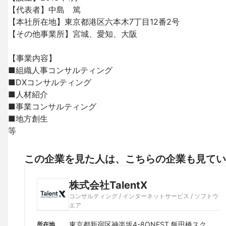
【代表者】中島　篤

【本社所在地】東京都港区六本木7丁目12番2号

【その他事業所】宮城、愛知、大阪

【事業内容】

■組織人事コンサルティング

■DXコンサルティング

■人材紹介

■事業コンサルティング

■地方創生

等
この企業を見た人は、こちらの企業も見てい
株式会社TalentX
コンサルティング / インターネットサービス / ソフトウ
エア
東京都新宿区神楽坂4-8ONEST 飯田橋スクエ
所在地