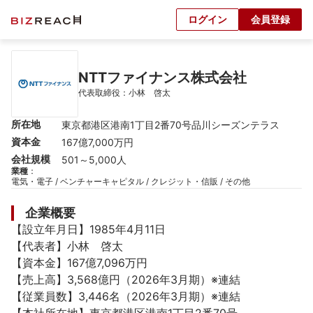
ログイン
会員登録
NTTファイナンス株式会社
代表取締役：小林　啓太
所在地
東京都港区港南1丁目2番70号品川シーズンテラス
資本金
167億7,000万円
会社規模
501～5,000人
業種
：
電気・電子 / ベンチャーキャピタル / クレジット・信販 / その他
企業概要
【設立年月日】1985年4月11日

【代表者】小林　啓太

【資本金】167億7,096万円

【売上高】3,568億円（2026年3月期）※連結

【従業員数】3,446名（2026年3月期）※連結
