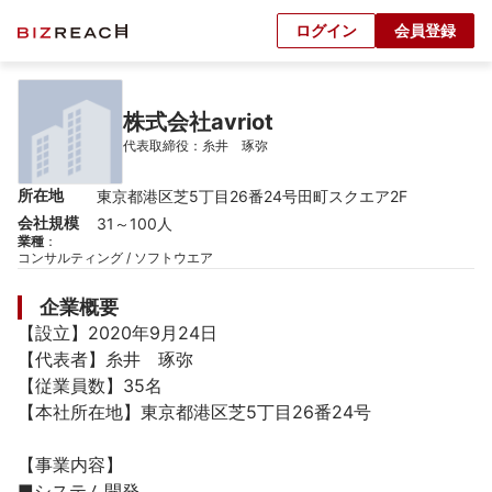
ログイン
会員登録
株式会社avriot
代表取締役：糸井　琢弥
所在地
東京都港区芝5丁目26番24号田町スクエア2F
会社規模
31～100人
業種
：
コンサルティング / ソフトウエア
企業概要
【設立】2020年9月24日

【代表者】糸井　琢弥

【従業員数】35名

【本社所在地】東京都港区芝5丁目26番24号

【事業内容】

■システム開発
