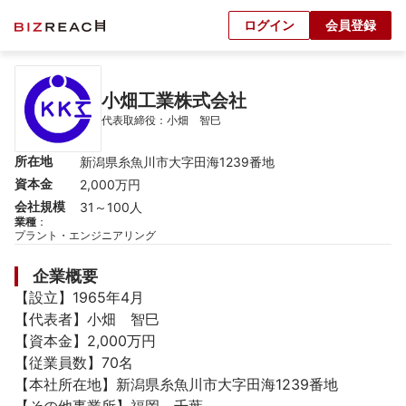
ログイン
会員登録
小畑工業株式会社
代表取締役：小畑　智巳
所在地
新潟県糸魚川市大字田海1239番地
資本金
2,000万円
会社規模
31～100人
業種
：
プラント・エンジニアリング
企業概要
【設立】1965年4月

【代表者】小畑　智巳

【資本金】2,000万円

【従業員数】70名

【本社所在地】新潟県糸魚川市大字田海1239番地
