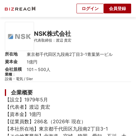
ログイン
会員登録
NSK株式会社
代表取締役：渡辺 貴宏
所在地
東京都千代田区九段南2丁目3ｰ1青葉第一ビル
資本金
1億円
会社規模
101～500人
業種
：
設備・電気 / SIer
企業概要
【設立】1979年5月

【代表者】渡辺 貴宏

【資本金】1億円

【従業員数】286名（2026年 現在）

【本社所在地】東京都千代田区九段南2丁目3ｰ1
