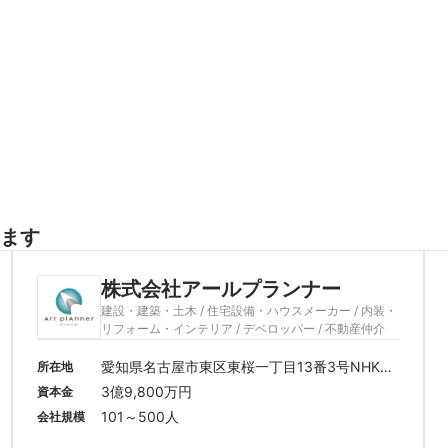
ます
株式会社アールプランナー
建設・建築・土木 / 住宅設備・ハウスメーカー / 内装・
リフォーム・インテリア / デベロッパー / 不動産仲介
愛知県名古屋市東区東桜一丁目13番3号NHK名
所在地
古屋放送センタービル10階
3億9,800万円
資本金
101～500人
会社規模