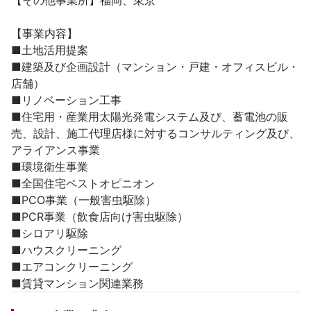
【その他事業所】福岡、東京

【事業内容】

■土地活用提案

■建築及び企画設計（マンション・戸建・オフィスビル・
店舗）

■リノベーション工事

■住宅用・産業用太陽光発電システム及び、蓄電池の販
売、設計、施工代理店様に対するコンサルティング及び、
アライアンス事業

■環境衛生事業

■全国住宅ペストオピニオン

■PCO事業（一般害虫駆除）

■PCR事業（飲食店向け害虫駆除）

■シロアリ駆除

■ハウスクリーニング

■エアコンクリーニング

■賃貸マンション関連業務